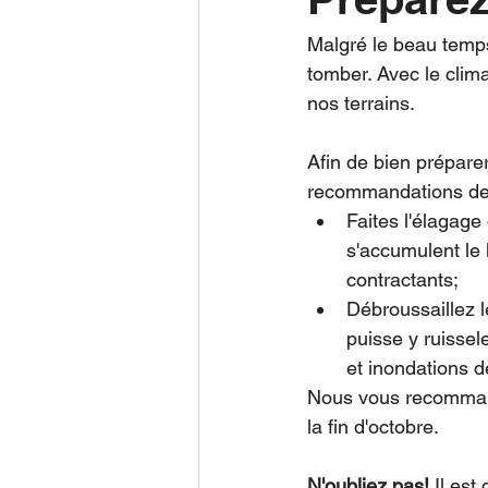
Malgré le beau temps,
tomber. Avec le clima
nos terrains.
Afin de bien préparer
recommandations de v
Faites l'élagage
s'accumulent le 
contractants;
Débroussaillez l
puisse y ruissel
et inondations 
Nous vous recommando
la fin d'octobre.
N'oubliez pas!
 Il es