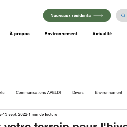
Nouveaux résidents
À propos
Environnement
Actualité
lic
Communications APELDI
Divers
Environnement
e
13 sept. 2022
1 min de lecture
votre terrain pour l'hive