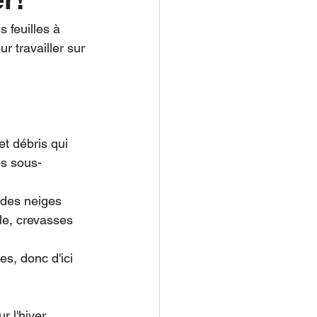
 feuilles à 
r travailler sur 
et débris qui 
os sous-
 des neiges 
le, crevasses 
s, donc d'ici 
 l'hiver. 