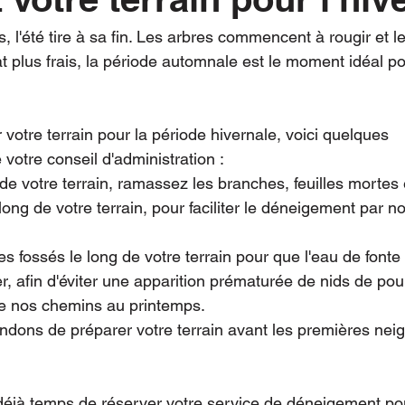
 l'été tire à sa fin. Les arbres commencent à rougir et les
t plus frais, la période automnale est le moment idéal pou
 votre terrain pour la période hivernale, voici quelques 
otre conseil d'administration : 
 de votre terrain, ramassez les branches, feuilles mortes 
long de votre terrain, pour faciliter le déneigement par n
es fossés le long de votre terrain pour que l'eau de fonte
er, afin d'éviter une apparition prématurée de nids de pou
de nos chemins au printemps.
ns de préparer votre terrain avant les premières neige
t déjà temps de réserver votre service de déneigement pour