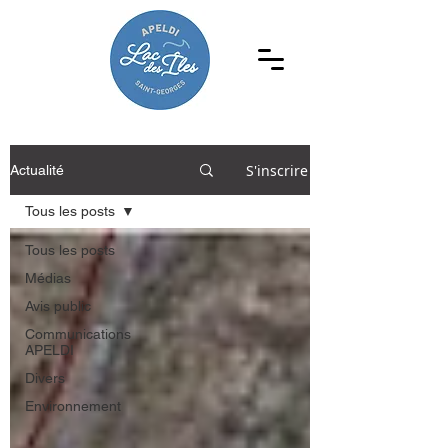
S'inscrire
Actualité
Tous les posts
Tous les posts
Médias
Avis public
Communications
APELDI
Divers
Environnement